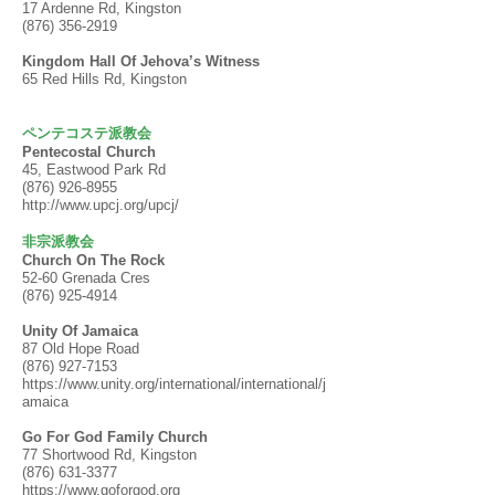
17 Ardenne Rd, Kingston
(876) 356-2919
Kingdom Hall Of Jehova’s Witness
65 Red Hills Rd, Kingston
ペンテコステ派教会
Pentecostal Church
45, Eastwood Park Rd
(876) 926-8955
http://www.upcj.org/upcj/
非宗派教会
Church On The Rock
52-60 Grenada Cres
(876) 925-4914
Unity Of Jamaica
87 Old Hope Road
(876) 927-7153
https://www.unity.org/international/international/j
amaica
Go For God Family Church
77 Shortwood Rd, Kingston
(876) 631-3377
https://www.goforgod.org