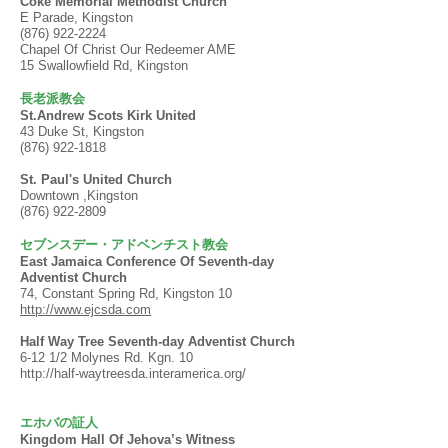
Coke Memorial Methodist Church
E Parade, Kingston
(876) 922-2224
Chapel Of Christ Our Redeemer AME
15 Swallowfield Rd, Kingston
長老派教会
St.Andrew Scots Kirk United
43 Duke St, Kingston
(876) 922-1818
St. Paul's United Church
Downtown ,Kingston
(876) 922-2809
セブンスデー・アドベンチスト教会
East Jamaica Conference Of Seventh-day
Adventist Church
74, Constant Spring Rd, Kingston 10
http://www.ejcsda.com
Half Way Tree Seventh-day Adventist Church
6-12 1/2 Molynes Rd. Kgn. 10
http://half-waytreesda.interamerica.org/
エホバの証人
Kingdom Hall Of Jehova’s Witness