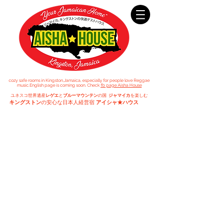
cozy safe rooms in Kingston,Jamaica,
especially for people
love Reggae
music.
English page is coming soon. Check
fb page Aisha House
ユネスコ世界遺産
レゲエ
と
ブルーマウンテン
の国
ジャマイカ
を楽しむ
キングストン
の安心な日本人経営宿
アイシャ★ハウス