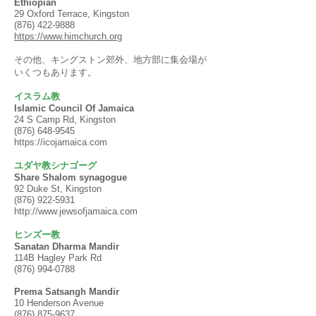
Ethiopian
29 Oxford Terrace, Kingston
(876) 422-9888
https://www.himchurch.org
その他、キングストン郊外、地方部に集会場が
いくつもあります。
イスラム教
Islamic Council Of Jamaica
24 S Camp Rd, Kingston
(876) 648-9545
https://icojamaica.com
ユダヤ教シナゴーグ
Share Shalom synagogue
92 Duke St, Kingston
(876) 922-5931
http://www.jewsofjamaica.com
ヒンズー教
Sanatan Dharma Mandir
114B Hagley Park Rd
(876) 994-0788
Prema Satsangh Mandir
10 Henderson Avenue
(876) 875-9637