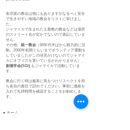
各宗派の教会は他にもありますがなるべく安全
で生きやすい地域の教会をリストに挙げまし
た。
ジャマイカで生まれた土着教の教会などは場所
のストリート名が定かでないので表記していま
せん。
その他、
統一教会
（90年代半ばから精力的に活
動、2000年初期ぐらいまでボランティア運動を
していましたがこの頃見かけないのでジャマイ
カにオフィスを置いているかわかりません）、
創価学会(SGI)
もジャマイカで活動していま
す。
教会に行く時は服装に気をつけリスペクトを持
ち各自の責任
で訪れてください。
事前に連絡を
入れて礼拝時間を確認することをお勧めしま
す。
● ホーム
● アイシャハウスご案内
● お部屋タイプと料金
● ツアー、撮影＆音楽コーディネート