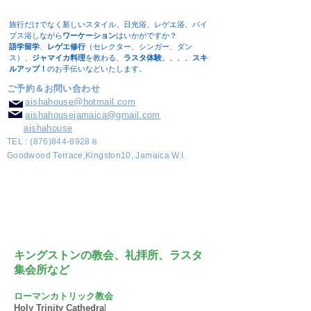
旅行だけでなく新しいスタイル、日光浴、レゲエ浴、バイ
ブス浴しながら
ワーケーション
はいかがですか？
語学留学
、
レゲエ修行
（セレクター、シンガー、ダン
ス）、
ジャマイカ料理
を教わる、
ラスタ体験
。。。。
スキ
ルアップ！
のお手伝いなどいたします。​
ご予約＆お問い合わせ
aishahouse@hotmail.com
aishahousejamaica@gmail.com
aishahouse
TEL :
(876)844-8928
８
Goodwood Terrace,Kingston10, Jamaica W.I.
キングストンの教会、礼拝所、ラスタ
集会所など
ローマンカトリック教会
Holy Trinity Cathedra
l