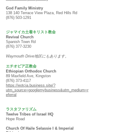
God Family Ministry
138 140 Terrace View Plaza, Red Hills Rd
(876) 503-1291
ジャマイカ土着キリスト教会
Revival Church
Spanish Town Rd
(876) 377-3230
​Waymouth Drive地区にもあります。
エチオピア正教会​
Ethiopian Orthodox Church
89 Maxfield Ave, Kingston
(876) 373-4117
https://eotcja.business.site/?
utm_source=googlemybusiness&utm_medium=r
eferral
ラスタファリズム
Twelve Tribes of Israel HQ
Hope Road
Church Of Haile Selassie I & Imperial