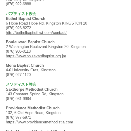
(876) 922-6888
バプティスト教会
Bethel Baptist Church
6 Hope Road Hope Rd, Kingston KINGSTON 10
(876) 926-8272
http://bethelbaptisthwt.com/contact/
Bouleuvard Baptist Church
2 Washington Boulevard Kingston 20, Kingston
(876) 905-0118
https://www.boulevardbaptist.org.jm
Mona Baptist Church
4-6 University Cres, Kingston
(876) 927-1120
メソディスト教会
Saxthorpe Methodist Church
143 Constant Spring Rd, Kingston
(876) 931-9984
Providence Methodist Church
132, 6 Old Hope Road, Kingston
(876) 977-5971
https://www.providencemethodistja.com