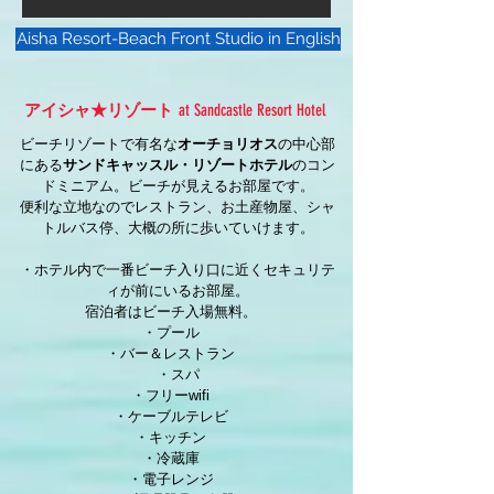
Aisha Resort-Beach Front Studio in English
アイシャ★リゾート
at Sandcastle Resort Hotel
ビーチリゾートで有名な
オーチョリオス
の中心部
にある
サンドキャッスル・リゾートホテル
の
コン
ドミニアム。
ビーチが見えるお部屋です。
便利な立地なのでレストラン、お土産物屋、シャ
トルバス停、大概の所に歩いていけます。
・ホテル内で一番ビーチ入り口に近くセキュリテ
ィが前にいるお部屋。
宿泊者はビーチ入場無料。
・プール
・バー＆レストラン
・スパ
・フリーwifi
・ケーブルテレビ
・キッチン
・冷蔵庫
・電子レンジ