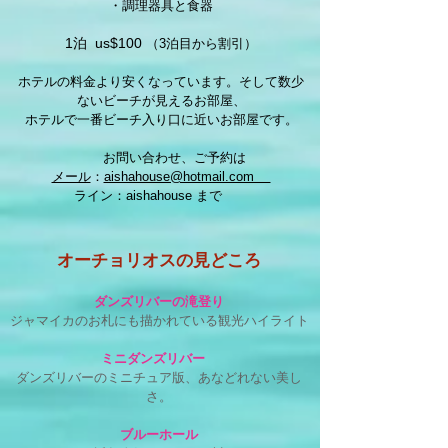
・調理器具と食器
1泊 us$10
0
（3泊目から割引）​
ホテルの料金より安くなっています。そして数少
ないビーチが見えるお部屋、
ホテル
で一番ビーチ入り口に近いお部屋です。
お問い合わせ、ご予約は
メール
：
aishahouse@hotmail.com
ライン：aishahouse まで
オーチョリオスの見どころ
ダンズリバーの滝登り
ジャマイカのお札にも描かれている観光ハイライト
ミニダンズリバー
ダンズリバーのミニチュア版、あなどれない美し
さ。​
ブ
ルーホール