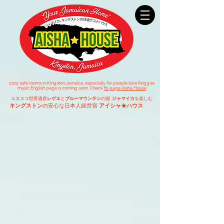
cozy safe rooms in Kingston,Jamaica,
especially for people
love Reggae
music.
English page is coming soon. Check
fb page Aisha House
ユネスコ世界遺産
レゲエ
と
ブルーマウンテン
の国
ジャマイカ
を楽しむ
キングストン
の安心な日本人経営宿
アイシャ★ハウス