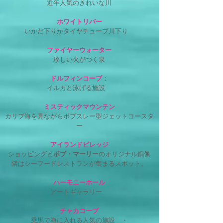
近年人気のきれいな川
ホワイトリバー
いかだ下りかタイヤチューブ川下り
ファイヤーウォーター
珍しい火がつく泉
ドルフィンコーブ
：
イルカと泳げる施設
ミスティックマウンテン
カリブ海を見ながらボブスレー型ジェットコースタ
ー
アイランドビレッジ
ショッピングと
ボブ・マーリー
のオリジナル銅像
隣はシーフードレストランが集まるスポット。
ハーモニーホール
アートギャラリー
チャカコーブ
乗馬で海に入れる人気の施設 ・