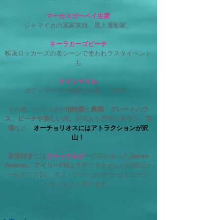
マーカスガーベイ生家
ジャマイカの国家英雄、黒人運動家。
キーラカーゴビーチ
映画ロッカーズの名シーンで使われラスタイベント
も
ナインマイル
ボブ・マーリー生家とお墓。（郊外）
その他、いくつかの​
植物園
と
農園
、
グレートハウ
ス
、
ビーチや美しい川。
活気ある
ダウンタウン
、
市
場
など、
オーチョリオスにはアトラクションが沢
山！
音楽好き
には
ジャックルビ
ー
の店があった
James
Avenue。アイリーFM
は見学できませんが日曜日オ
ールデイズDJ、ボブ・クラークのバーはミュージ
シャンもよく寄ります。