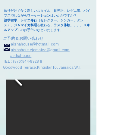
旅行だけでなく新しいスタイル、日光浴、レゲエ浴、バイ
ブス浴しながら
ワーケーション
はいかがですか？
語学留学
、
レゲエ修行
（セレクター、シンガー、ダン
ス）、
ジャマイカ料理
を教わる、
ラスタ体験
。。。。
スキ
ルアップ！
のお手伝いなどいたします。​
ご予約＆お問い合わせ
aishahouse@hotmail.com
aishahousejamaica@gmail.com
aishahouse
TEL :
(876)844-8928
８
Goodwood Terrace,Kingston10, Jamaica W.I.